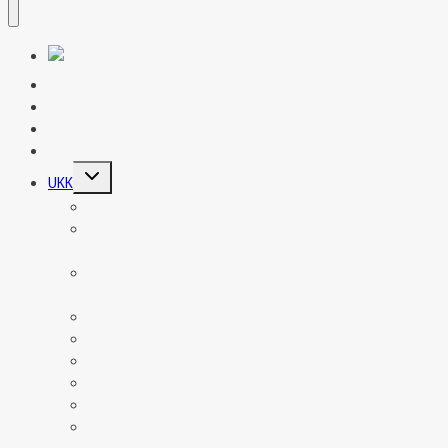
Uutiset
Ohjelma
Yhteyshenkilöt
Tapahtumat
Toggle
UKK
child
menu
UKK
Heinäkuu 2026 kuulumiset laitettu 22.7. mennessä
maksaneille
Kesäkuu 2026 kuulumiset laitettu 29.6. mennessä
maksaneille
5. Infokirje lähetetty 22.5.2026
4. infokirje lähetetty 31.3.2026
3. infokirje lähetetty 17.1.2026
2. infokirje lähetetty 20.9.2025
1. infokirje lähetetty 2.5.2025
Oppilaskunnan pääsihteerin ja varapuheenjohtajan Karin
terveiset