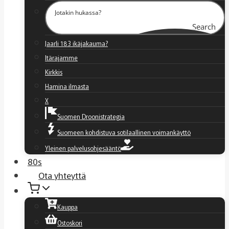
Search
Jaarli 183 ikäjakauma?
Itärajamme
Kirkkis
Hamina ilmasta
X
Suomen Droonistrategia
Suomeen kohdistuva sotilaallinen voimankäyttö
Yleinen palvelusohjesääntö
80s
Ota yhteyttä
Kauppa
Ostoskori