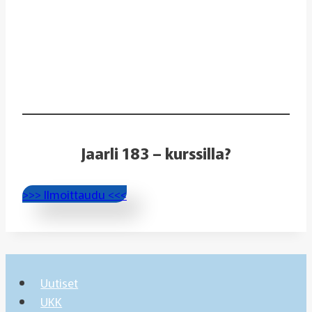
Jaarli 183 – kurssilla?
>>> Ilmoittaudu <<<
Uutiset
UKK