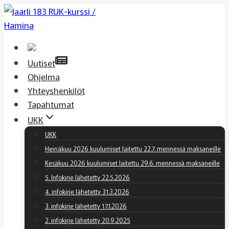
Siirry
sisältöön
Uutiset
Ohjelma
Yhteyshenkilöt
Tapahtumat
UKK
UKK
Heinäkuu 2026 kuulumiset laitettu 22.7. mennessä maksaneille
Kesäkuu 2026 kuulumiset laitettu 29.6. mennessä maksaneille
5. Infokirje lähetetty 22.5.2026
4. infokirje lähetetty 31.3.2026
3. infokirje lähetetty 17.1.2026
2. infokirje lähetetty 20.9.2025