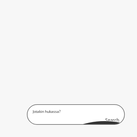
Oppilaskunta – pääsette myös hommiin!
Yhteyshenkilöt
Logo?
Missä?
Asuinmaat
Missä asutaan tällä hetkellä?
Ilmoittautuneet – asuinpaikkakunta
Muut
digilehtiä
Tiedätkö?
Oma Intti
Logo?
Sohlot
Search
Jaarli 183 ikäjakauma?