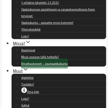
1. infokirje lähetetty 2.5.2025
Oppilaskunnan pääsihteerin ja varapuheenjohtajan Karin
terveiset
Oppilaskunta – pääsette myös hommiin!
Yhteyshenkilöt
Logo?
Missä?
Asuinmaat
Missä asutaan tällä hetkellä?
Ilmoittautuneet – asuinpaikkakunta
Muut
digilehtiä
Tiedätkö?
Oma Intti
Logo?
Sohlot