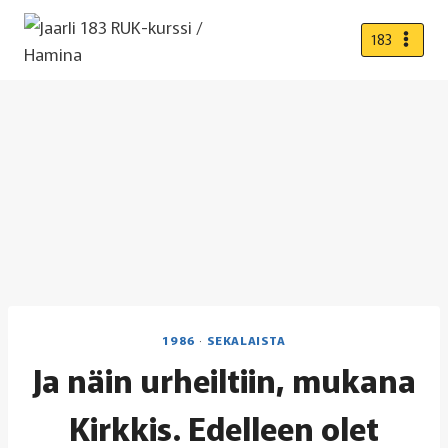
Siirry
sisältöön
183
1986
·
SEKALAISTA
Ja näin urheiltiin, mukana
Kirkkis. Edelleen olet