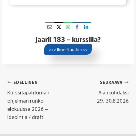
Jaarli 183 – kurssilla?
>>> Ilmoittaudu <<<
Artikkelien
EDELLINEN
SEURAAVA
Kurssitapahtuman
Ajankohdaksi
selaus
ohjelman runko
29.-30.8.2026
elokuussa 2026 –
ideointia / draft