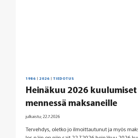
1986
|
2026
|
TIEDOTUS
Heinäkuu 2026 kuulumiset l
mennessä maksaneille
julkaistu;
22.7.2026
Tervehdys, oletko jo ilmoittautunut ja myös mak
Jos näin on niin sait 22.7.2026 heinäkuu 2026 k