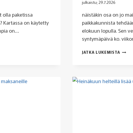
julkaistu;
29.7.2026
t olla paketissa
näistäkin osa on jo ma
a? Kartassa on käytetty
paikkakunnista tehdää
ampia on…
elokuun lopulla. Sen v
syntymäpäivä ko. viik
MAAI
JATKA LUKEMISTA
PIKK
TULL
MYÖS
ANTTI
NOKIA
KUOP
HÄME
JA
KOTK