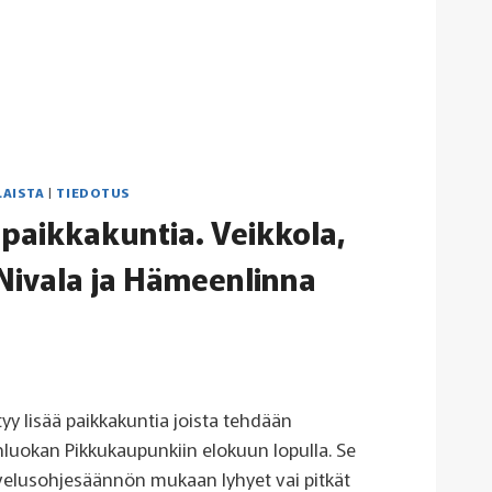
LAISTA
|
TIEDOTUS
ä paikkakuntia. Veikkola,
Nivala ja Hämeenlinna
yy lisää paikkakuntia joista tehdään
luokan Pikkukaupunkiin elokuun lopulla. Se
lvelusohjesäännön mukaan lyhyet vai pitkät