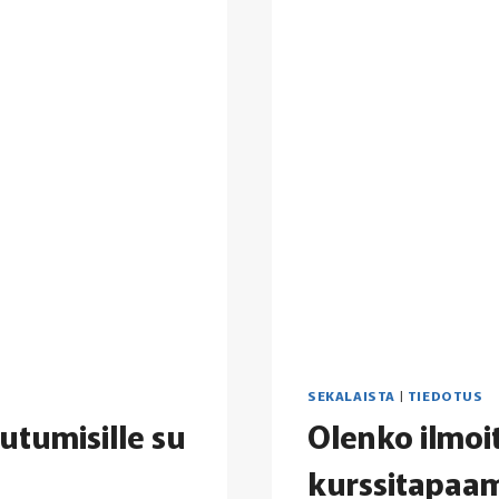
SEKALAISTA
|
TIEDOTUS
utumisille su
Olenko ilmoi
kurssitapaami