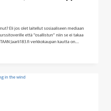
nut? Eli jos olet laitellut sosiaaliseen mediaan
urssitoverille että ”osallistun” niin se ei takaa
TAAN Jaarli183.fi verkkokaupan kautta on…
KO
ITTAUTUNUT
ITAPAAMISEEN?
TERÖITY
TTU?