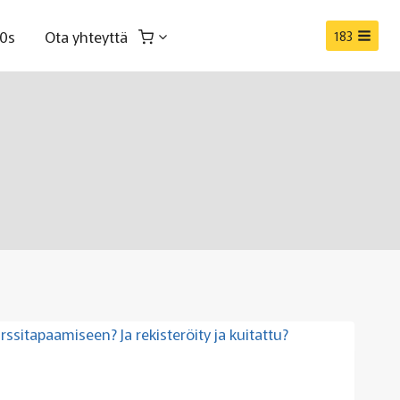
0s
Ota yhteyttä
183