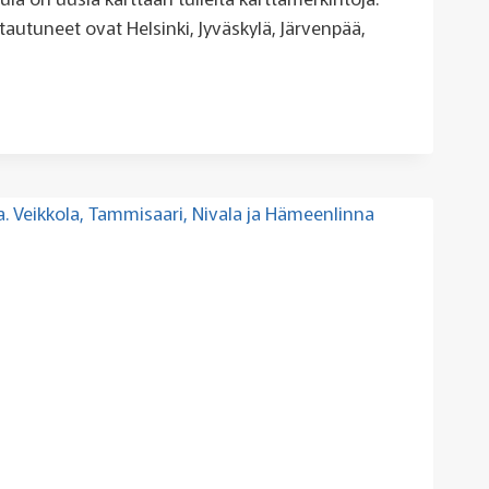
tautuneet ovat Helsinki, Jyväskylä, Järvenpää,
ÄKUUN
ILLÄ
AKUNTIA