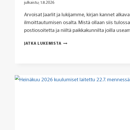
julkaistu;
1.8.2026
Arvoisat Jaarlit ja lukijamme, kirjan kannet alkava
ilmoittautumisen osalta. Mistä ollaan siis tuloss
postiosoitetta ja niiltä paikkakunnilta joilla use
…
JATKA LUKEMISTA
VIELÄ
KUUSAMO,
VARPAISJÄRVI,
RUSKO,
SARVVIK,
VAASA
JA
VAIVIO
–
68
ERI
POSTITOIMIPAIKKAA
TULOSSA
TAPAAMISEEN