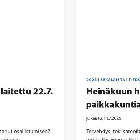
2026
|
SEKALAISTA
|
TIED
aitettu 22.7.
Heinäkuun hel
paikkakunti
julkaistu;
14.7.2026
sanut osallistumisen?
Tervehdys, toki samoil
uulumiset
mutta Parainen ja Pertt