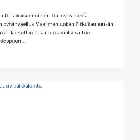
inittu aikaisemmin mutta myös näistä
n pyhiinvaellus Maailmanluokan Pikkukaupunkiin
erran katsottiin että muutamalla sattuu
onloppuun…
LMANLUOKAN
UKAUPUNKIIN
AAN
LASTA,
LTA,
IOSTA,
ENLINNASTA
ASTA