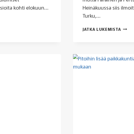
asioita kohti elokuun…
Heinäkuussa siis ilmoit
Turku,…
HEIN
JATKA LUKEMISTA
HELTE
LISÄÄ
UUSIA
PAIKK