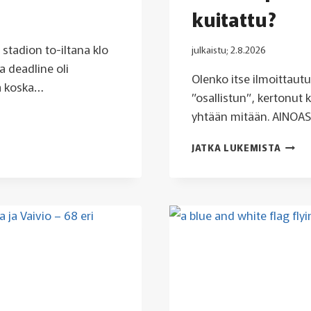
kuitattu?
stadion to-iltana klo
julkaistu;
2.8.2026
a deadline oli
Olenko itse ilmoittautu
ja koska…
”osallistun”, kertonut k
yhtään mitään. AINOAS
OLEN
JATKA LUKEMISTA
ILMO
KURSS
JA
REKIS
JA
KUITA