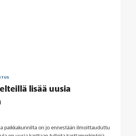
OTUS
teillä lisää uusia
a
ta paikkakunnilta on jo ennestään ilmoittauduttu
ula on uusia karttaan tulleita karttamerkintöjä.