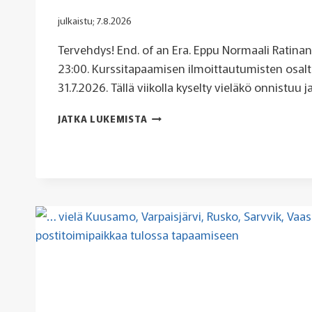
julkaistu;
7.8.2026
Tervehdys! End. of an Era. Eppu Normaali Ratinan 
23:00. Kurssitapaamisen ilmoittautumisten osalt
31.7.2026. Tällä viikolla kyselty vieläkö onnistuu 
END
JATKA LUKEMISTA
OF
AN
ERA.
MYÖS
ILMOITTAUTUMISILLE
SU
9.8.
KLO
23:59
MENNESSÄ