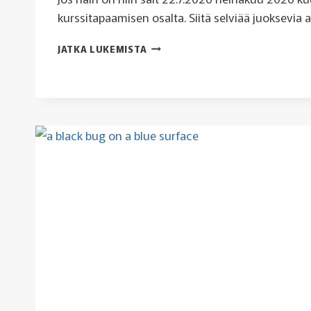
kurssitapaamisen osalta. Siitä selviää juoksevia 
HEINÄKUU
JATKA LUKEMISTA
2026
KUULUMISET
LAITETTU
22.7.
MENNESSÄ
MAKSANEILLE