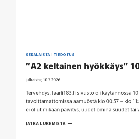
SEKALAISTA
|
TIEDOTUS
”A2 keltainen hyökkäys” 1
julkaistu;
10.7.2026
Tervehdys, Jaarli183.fi sivusto oli käytännössä 10
tavoittamattomissa aamuöstä klo 00:57 – klo 11:
ei ollut mikään päivitys, uudet ominaisuudet tai
”A2
JATKA LUKEMISTA
KELTAINEN
HYÖKKÄYS”