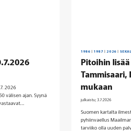
1986
|
1987
|
2026
|
SEKA
0.7.2026
Pitoihin lisä
Tammisaari, 
mukaan
.7. 2026
50 välisen ajan. Syynä
julkaistu;
3.7.2026
 vastaavat…
Suomen kartalta ilmest
pyhiinvaellus Maailman
tarviiko olla uuden pa