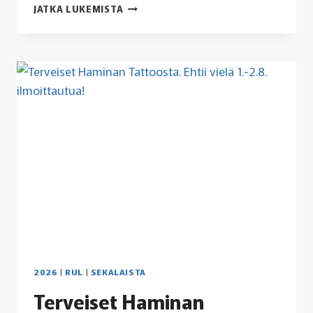
…
JATKA LUKEMISTA
VIELÄ
KUUSAMO,
VARPAISJÄRVI,
RUSKO,
SARVVIK,
VAASA
JA
VAIVIO
–
68
ERI
POSTITOIMIPAIKKAA
TULOSSA
TAPAAMISEEN
2026
|
RUL
|
SEKALAISTA
Terveiset Haminan