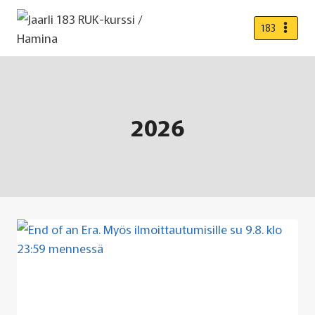
Siirry
sisältöön
183
2026