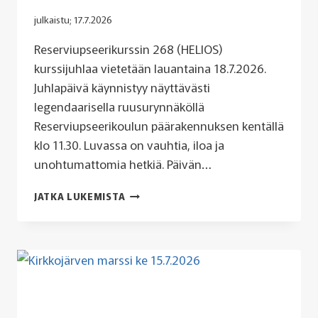
julkaistu;
17.7.2026
Reserviupseerikurssin 268 (HELIOS)
kurssijuhlaa vietetään lauantaina 18.7.2026.
Juhlapäivä käynnistyy näyttävästi
legendaarisella ruusurynnäköllä
Reserviupseerikoulun päärakennuksen kentällä
klo 11.30. Luvassa on vauhtia, iloa ja
unohtumattomia hetkiä. Päivän…
ONKO
JATKA LUKEMISTA
SINULLA
EDELLEEN
SAMA
KATARIINA?