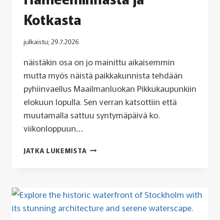
Kotkasta
julkaistu;
29.7.2026
näistäkin osa on jo mainittu aikaisemmin
mutta myös näistä paikkakunnista tehdään
pyhiinvaellus Maailmanluokan Pikkukaupunkiin
elokuun lopulla. Sen verran katsottiin että
muutamalla sattuu syntymäpäivä ko.
viikonloppuun…
MAAILMANLUOKAN
JATKA LUKEMISTA
PIKKUKAUPUNKIIN
TULLAAN
MYÖS
ANTTILASTA,
NOKIALTA,
KUOPIOSTA,
HÄMEENLINNASTA