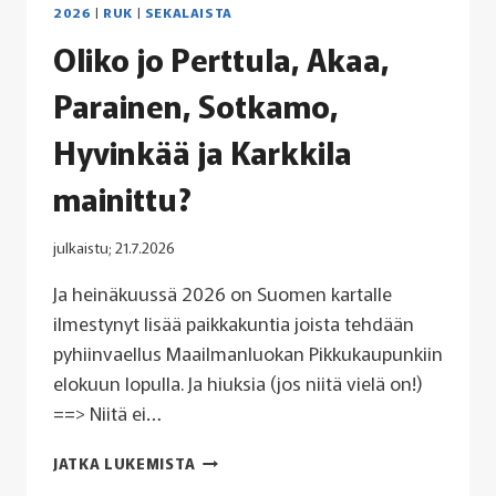
2026
|
RUK
|
SEKALAISTA
Oliko jo Perttula, Akaa,
Parainen, Sotkamo,
Hyvinkää ja Karkkila
mainittu?
julkaistu;
21.7.2026
Ja heinäkuussä 2026 on Suomen kartalle
ilmestynyt lisää paikkakuntia joista tehdään
pyhiinvaellus Maailmanluokan Pikkukaupunkiin
elokuun lopulla. Ja hiuksia (jos niitä vielä on!)
==> Niitä ei…
OLIKO
JATKA LUKEMISTA
JO