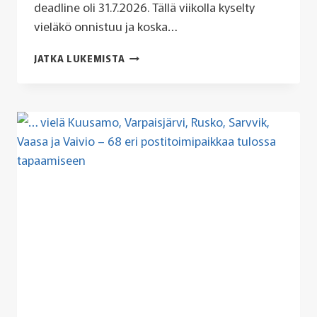
deadline oli 31.7.2026. Tällä viikolla kyselty
vieläkö onnistuu ja koska…
END
JATKA LUKEMISTA
OF
AN
ERA.
MYÖS
ILMOITTAUTUMISILLE
SU
9.8.
KLO
23:59
MENNESSÄ