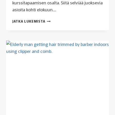
kurssitapaamisen osalta. Siitä selviää juoksevia
asioita kohti elokuun…
HEINÄKUU
JATKA LUKEMISTA
2026
KUULUMISET
LAITETTU
22.7.
MENNESSÄ
MAKSANEILLE