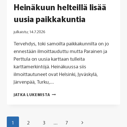
Heinäkuun helteillä lisää
uusia paikkakuntia
julkaistu;
14.7.2026
Tervehdys, toki samoilta paikkakunnilta on jo
ennestään ilmoittauduttu mutta Parainen ja
Perttula on uusia karttaan tulleita
karttamerkintöjä. Heinäkuussa siis
ilmoittautuneet ovat Helsinki, Jyväskylä,
Järvenpää, Turku,…
HEINÄKUUN
JATKA LUKEMISTA
HELTEILLÄ
LISÄÄ
UUSIA
PAIKKAKUNTIA
Sivunavigointi
Seuraava
1
2
3
…
7