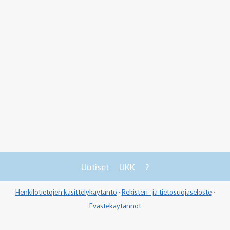
Uutiset
UKK
?
Henkilötietojen käsittelykäytäntö
·
Rekisteri- ja tietosuojaseloste
·
Evästekäytännöt