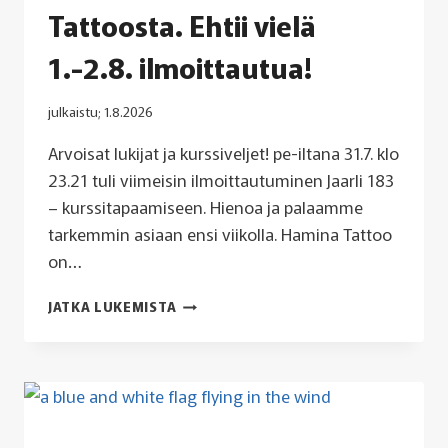
Tattoosta. Ehtii vielä
1.-2.8. ilmoittautua!
julkaistu;
1.8.2026
Arvoisat lukijat ja kurssiveljet! pe-iltana 31.7. klo
23.21 tuli viimeisin ilmoittautuminen Jaarli 183
– kurssitapaamiseen. Hienoa ja palaamme
tarkemmin asiaan ensi viikolla. Hamina Tattoo
on…
TERVEISET
JATKA LUKEMISTA
HAMINAN
TATTOOSTA.
EHTII
VIELÄ
1.-2.8.
ILMOITTAUTUA!