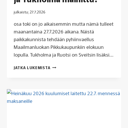
julkaistu;
27.7.2026
osa toki on jo aikaisemmin mutta nämä tulleet
maanantaina 27.7.2026 aikana. Näistä
paikkakunnista tehdään pyhiinvaellus
Maailmanluokan Pikkukaupunkiin elokuun
lopulla. Tukholma ja Ruotsi on Sveitsin lisäksi…
OLIKO
JATKA LUKEMISTA
MYÖS
ESPOO,
HELSINKI,
SÖDERKULLA,
VANTAA,
TURKU,
IMATRA,
RAISIO,
KOKKOLA,
TAMPERE