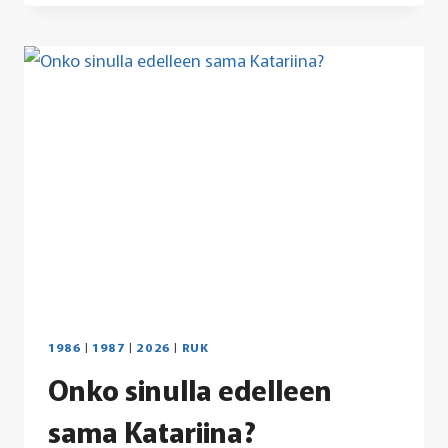
PERTTULA,
AKAA,
PARAINEN,
SOTKAMO,
HYVINKÄÄ
JA
KARKKILA
MAINITTU?
1986
|
1987
|
2026
|
RUK
Onko sinulla edelleen
sama Katariina?