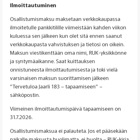
Ilmoittautuminen
Osallistumismaksu maksetaan verkkokaupassa
ilmoitetulle pankkitilille viimeistään kahden viikon
kuluessa sen jälkeen kun olet sitä ennen saanut
verkkokaupasta vahvistuksen ja tietosi on oikein.
Maksun viestikenttään oma nimi, RUK-yksikkönne
ja syntymäaikanne. Saat kuittauksen
onnistuneesta ilmoittautumisesta ja toki vielä
varsinaisen maksun suorittamisen jälkeen
”Tervetuloa Jaarli 183 – tapaamiseen” –
sähköpostin.
Viimeinen ilmoittautumispäivä tapaamiseen on
31.7.2026.
Osallistumismaksua ei palauteta. Jos et pääsekään
paikalle maksusta huolimatta, ei huolta – RUK-kirja