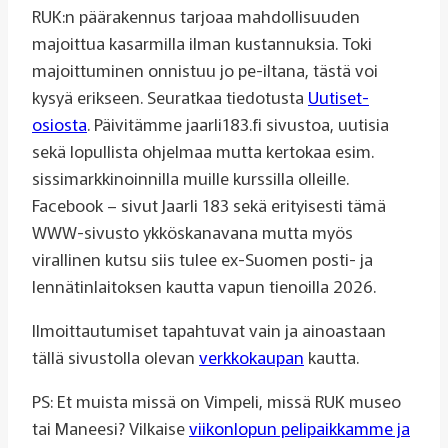
RUK:n päärakennus tarjoaa mahdollisuuden
majoittua kasarmilla ilman kustannuksia. Toki
majoittuminen onnistuu jo pe-iltana, tästä voi
kysyä erikseen. Seuratkaa tiedotusta
Uutiset-
osiosta
. Päivitämme jaarli183.fi sivustoa, uutisia
sekä lopullista ohjelmaa mutta kertokaa esim.
sissimarkkinoinnilla muille kurssilla olleille.
Facebook – sivut Jaarli 183 sekä erityisesti tämä
WWW-sivusto ykköskanavana mutta myös
virallinen kutsu siis tulee ex-Suomen posti- ja
lennätinlaitoksen kautta vapun tienoilla 2026.
Ilmoittautumiset tapahtuvat vain ja ainoastaan
tällä sivustolla olevan
verkkokaupan
kautta.
PS: Et muista missä on Vimpeli, missä RUK museo
tai Maneesi? Vilkaise
viikonlopun pelipaikkamme ja