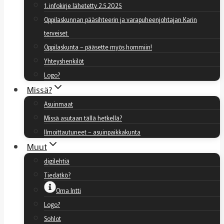
1. infokirje lähetetty 2.5.2025
Oppilaskunnan pääsihteerin ja varapuheenjohtajan Karin
terveiset
Oppilaskunta – pääsette myös hommiin!
Yhteyshenkilöt
Logo?
Missä?
Asuinmaat
Missä asutaan tällä hetkellä?
Ilmoittautuneet – asuinpaikkakunta
Muut
digilehtiä
Tiedätkö?
Oma Intti
Logo?
Sohlot