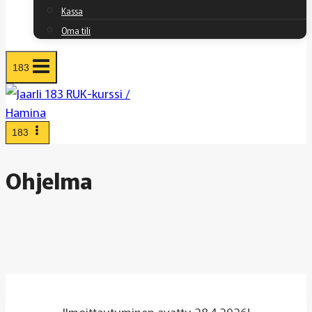
Kassa
Oma tili
183
183
Ohjelma
Ilmoittautuminen avattu 28.4.2026!