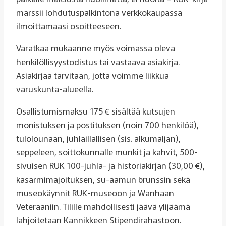
marssii lohdutuspalkintona verkkokaupassa
ilmoittamaasi osoitteeseen.
Varatkaa mukaanne myös voimassa oleva
henkilöllisyystodistus tai vastaava asiakirja.
Asiakirjaa tarvitaan, jotta voimme liikkua
varuskunta-alueella.
Osallistumismaksu 175 € sisältää kutsujen
monistuksen ja postituksen (noin 700 henkilöä),
tulolounaan, juhlaillallisen (sis. alkumaljan),
seppeleen, soittokunnalle munkit ja kahvit, 500-
sivuisen RUK 100-juhla- ja historiakirjan (30,00 €),
kasarmimajoituksen, su-aamun brunssin sekä
museokäynnit RUK-museoon ja Wanhaan
Veteraaniin. Tilille mahdollisesti jäävä ylijäämä
lahjoitetaan Kannikkeen Stipendirahastoon.