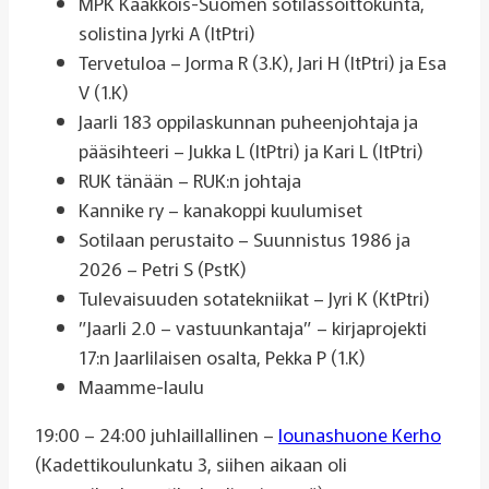
MPK Kaakkois-Suomen sotilassoittokunta,
solistina Jyrki A (ItPtri)
Tervetuloa – Jorma R (3.K), Jari H (ItPtri) ja Esa
V (1.K)
Jaarli 183 oppilaskunnan puheenjohtaja ja
pääsihteeri – Jukka L (ItPtri) ja Kari L (ItPtri)
RUK tänään – RUK:n johtaja
Kannike ry – kanakoppi kuulumiset
Sotilaan perustaito – Suunnistus 1986 ja
2026 – Petri S (PstK)
Tulevaisuuden sotatekniikat – Jyri K (KtPtri)
”Jaarli 2.0 – vastuunkantaja” – kirjaprojekti
17:n Jaarlilaisen osalta, Pekka P (1.K)
Maamme-laulu
19:00 – 24:00 juhlaillallinen –
lounashuone Kerho
(Kadettikoulunkatu 3, siihen aikaan oli