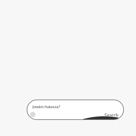
Yhteyshenkilöt
Logo?
Missä?
Asuinmaat
Missä asutaan tällä hetkellä?
Ilmoittautuneet – asuinpaikkakunta
Muut
digilehtiä
Tiedätkö?
Oma Intti
Logo?
Sohlot
Search
Jaarli 183 ikäjakauma?
Itärajamme