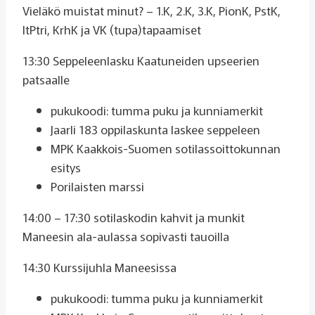
Vieläkö muistat minut? – 1.K, 2.K, 3.K, PionK, PstK,
ItPtri, KrhK ja VK (tupa)tapaamiset
13:30 Seppeleenlasku Kaatuneiden upseerien
patsaalle
pukukoodi: tumma puku ja kunniamerkit
Jaarli 183 oppilaskunta laskee seppeleen
MPK Kaakkois-Suomen sotilassoittokunnan
esitys
Porilaisten marssi
14:00 – 17:30 sotilaskodin kahvit ja munkit
Maneesin ala-aulassa sopivasti tauoilla
14:30 Kurssijuhla Maneesissa
pukukoodi: tumma puku ja kunniamerkit