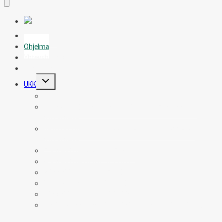
Uutiset
Ohjelma
Yhteyshenkilöt
Tapahtumat
Toggle
UKK
child
menu
UKK
Heinäkuu 2026 kuulumiset laitettu 22.7. mennessä
maksaneille
Kesäkuu 2026 kuulumiset laitettu 29.6. mennessä
maksaneille
5. Infokirje lähetetty 22.5.2026
4. infokirje lähetetty 31.3.2026
3. infokirje lähetetty 17.1.2026
2. infokirje lähetetty 20.9.2025
1. infokirje lähetetty 2.5.2025
Oppilaskunnan pääsihteerin ja varapuheenjohtajan Karin
terveiset