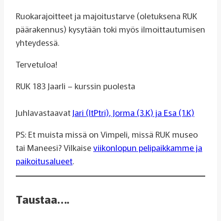
Ruokarajoitteet ja majoitustarve (oletuksena RUK
päärakennus) kysytään toki myös ilmoittautumisen
yhteydessä.
Tervetuloa!
RUK 183 Jaarli – kurssin puolesta
Juhlavastaavat
Jari (ItPtri), Jorma (3.K) ja Esa (1.K)
PS: Et muista missä on Vimpeli, missä RUK museo
tai Maneesi? Vilkaise
viikonlopun pelipaikkamme ja
paikoitusalueet
.
Taustaa….