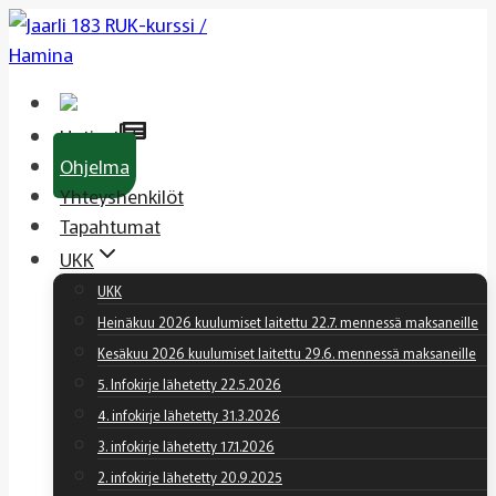
Siirry
sisältöön
Uutiset
Ohjelma
Yhteyshenkilöt
Tapahtumat
UKK
UKK
Heinäkuu 2026 kuulumiset laitettu 22.7. mennessä maksaneille
Kesäkuu 2026 kuulumiset laitettu 29.6. mennessä maksaneille
5. Infokirje lähetetty 22.5.2026
4. infokirje lähetetty 31.3.2026
3. infokirje lähetetty 17.1.2026
2. infokirje lähetetty 20.9.2025