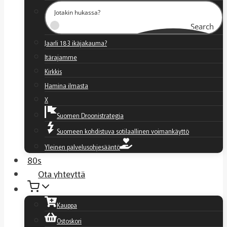
Search
Jaarli 183 ikäjakauma?
Itärajamme
Kirkkis
Hamina ilmasta
X
Suomen Droonistrategia
Suomeen kohdistuva sotilaallinen voimankäyttö
Yleinen palvelusohjesääntö
80s
Ota yhteyttä
Kauppa
Ostoskori